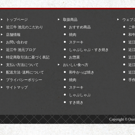
６． 当店は、個人情報の保
員、従業員に遵守させると
トップページ
取扱商品
ウェブ
＜個人情報の利用目的＞
近江牛 池元のこだわり
おすすめ商品
ご
店舗情報
焼肉
和
当店は、個人情報を取り扱
お問い合わせ
ステーキ
近
で取り扱うものと致します
近江牛 池元ブログ
しゃぶしゃぶ・すき焼き
近
・採用活動の選考・連絡を行
特定商取引法に基づく表記
お惣菜
近
支払い方法について
・当店への問い合わせに回
おいしい食べ方
近
配送方法･送料について
和牛かっぱ焼き
近
・当店のサービスをご連絡
プライバシーポリシー
焼肉
手
当店の個人情報の取扱いに
サイトマップ
ステーキ
へお問合せ下さい。当該ご
しゃぶしゃぶ
すき焼き
確認できた後、合理的な期間
訂正または削除等を行いま
Copyright © Oumi
または開示の際には、当店
ますので、あらかじめご了