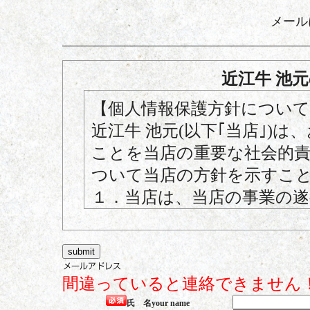
メール
近江牛 池
【個人情報保護方針について
近江牛 池元(以下｢当店｣)
ことを当店の重要な社会的
ついて当店の方針を示すこ
１．当店は、当店の事業の
には、個人情報の保護に関
２．当店は、個人情報を不
の定める場合を除き、個人
間違っていると連絡できません
利用目的の範囲内において
氏 名
your name
３．当店は、利用目的の達成