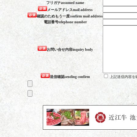
フリガナ
assumed name
つ最新の内容に保つよう努
メールアドレス
mail address
確認のためもう一度
confirm mail address
４．当店は、個人情報につき
電話番号
telephone number
の発生を防止するため、従
セス対策等の安全管理措置
５．当店は、次の場合を除
お問い合せ内容
inquiry body
ん。
・お客様の同意を得ている
・法令及び主務官庁等の要
送信確認
sending confirm
上記送信内容を
・予め当店と秘密保持契約
上、必要な限度において 
・公衆衛生の向上または児
要がある場合であって、ご
き
・人の生命、身体又は財産